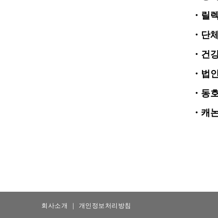
・릴
・단
・건
・법
・동호
・캐논
회사소개
｜
개인정보처리방침